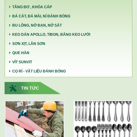
TĂNG ĐƠ , KHÓA CÁP
ĐÁ CẮT, ĐÁ MÀI, NỈ ĐÁNH BÓNG
BU LÔNG, NỞ ĐẠN, NỞ SẮT
KEO DÁN APOLLO, TIBON, BĂNG KEO LƯỚI
SƠN XỊT, LĂN SƠN
QUE HÀN
VÍT SUNVIT
CỌ RỈ - VẬT LIỆU ĐÁNH BÓNG
TIN TỨC