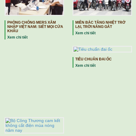
PHÒNG CHỐNG MERS XÂM
MIỀN BẮC TĂNG NHIỆT TRỞ
NHẬP VIỆT NAM: SIẾT MỌI CỬA
LẠI, TRỜI NẮNG GẮT
KHẨU
Xem chi tiết
Xem chi tiết
TIÊU CHUẨN ĐAI ỐC
Xem chi tiết