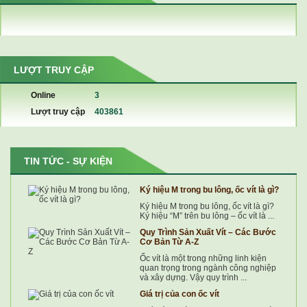
LƯỢT TRUY CẬP
Online
3
Lượt truy cập
403861
TIN TỨC - SỰ KIỆN
Ký hiệu M trong bu lông, ốc vít là gì?
Ký hiệu M trong bu lông, ốc vít là gì?
Ký hiệu “M” trên bu lông – ốc vít là ...
Quy Trình Sản Xuất Vít – Các Bước
Cơ Bản Từ A-Z
Ốc vít là một trong những linh kiện
quan trọng trong ngành công nghiệp
và xây dựng. Vậy quy trình ...
Giá trị của con ốc vít