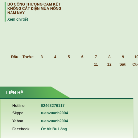
BỘ CÔNG THƯƠNG CAM KẾT
KHÔNG CẮT ĐIỆN MÙA NÓNG
NĂM NAY
Xem chi tiết
Đầu
Trước
3
4
5
6
7
8
9
1
11
12
Sau
Cu
LIÊN HỆ
Hotline
02463276117
Skype
tuanvuanh2004
Yahoo
tuanvuanh2004
Facebook
Ốc Vít Bu Lông