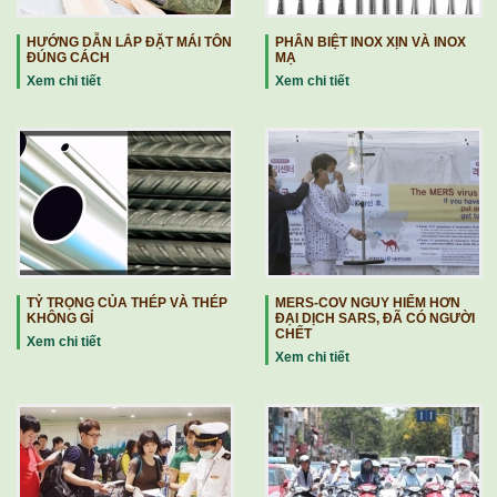
HƯỚNG DẪN LẮP ĐẶT MÁI TÔN
PHÂN BIỆT INOX XỊN VÀ INOX
ĐÚNG CÁCH
MẠ
Xem chi tiết
Xem chi tiết
TỶ TRỌNG CỦA THÉP VÀ THÉP
MERS-COV NGUY HIỂM HƠN
KHÔNG GỈ
ĐẠI DỊCH SARS, ĐÃ CÓ NGƯỜI
CHẾT
Xem chi tiết
Xem chi tiết