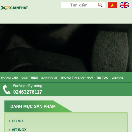
TRANG CHỦ
GIỚI THIỆU
SẢN PHẨM
THÔNG TIN SẢN PHẨM
TIN TỨC
LIÊN HỆ
Đường dây nóng
02463276117
DANH MỤC SẢN PHẨM
ỐC VÍT
VÍT INOX