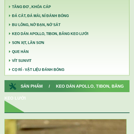
TĂNG ĐƠ , KHÓA CÁP
ĐÁ CẮT, ĐÁ MÀI, NỈ ĐÁNH BÓNG
BU LÔNG, NỞ ĐẠN, NỞ SẮT
KEO DÁN APOLLO, TIBON, BĂNG KEO LƯỚI
SƠN XỊT, LĂN SƠN
QUE HÀN
VÍT SUNVIT
CỌ RỈ - VẬT LIỆU ĐÁNH BÓNG
SẢN PHẨM
/
KEO DÁN APOLLO, TIBON, BĂNG
KEO LƯỚI