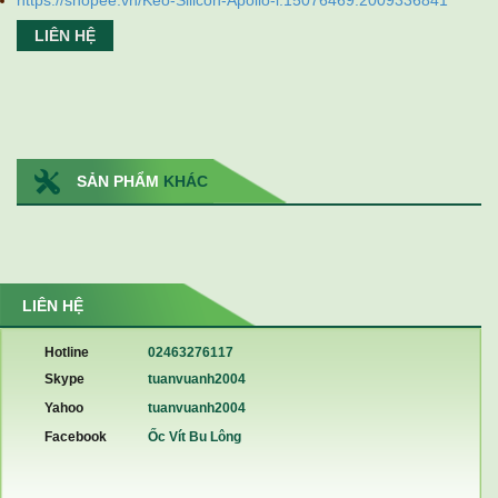
https://shopee.vn/Keo-Silicon-Apollo-i.15076469.2009336841
LIÊN HỆ
SẢN PHẨM
KHÁC
LIÊN HỆ
Hotline
02463276117
Skype
tuanvuanh2004
Yahoo
tuanvuanh2004
Facebook
Ốc Vít Bu Lông