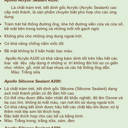
Apollo Acrylic Sealant A100:
Là chất trám trét, kết dính gốc Acrylic (Acrylic Sealant) cao
cấp một thành, là sản phẩm chuyên biệt phù hợp cho các ứng
dụng:
Trám trét hệ thống đường ống, khe hở đường viền cửa và cửa sổ,
bề mặt bên trong tường và những mối nối gạch ngói.
Không phù cho những ứng dụng ngoài trời.
Có khả năng chống nấm mốc tốt.
Bề mặt không bị ố bẩn hoặc bạc màu.
Apollo Acrylic A100 có khả năng bám dính tốt trên hầu hết các
loại vật liệu xây dựng ở những vị trí không đòi hỏi sự co giãn
như: nhôm, gỗ, một số loại nhựa và các hệ thống ống dẫn.
Màu: Trắng sữa
Apollo Silicone Sealant A200:
Là chất trám trét, kết dính gốc Silicone (Silicone Sealant) dạng
axít một thành phần có độ đàn hồi cao.
Có thể chịu được điều kiện nhiệt độ khắc nghiệt, độ ẩm Ozone và
tia cực tím; không bị mất màu, rạn nứt khi sử dụng ngoài trời.
Có khả năng kết dính được hầu hết các chất liệu khi được xử lý
thêm một lớp sơn lót thích hợp.
Đặc biệt thích hợp cho các bể cá bằng kính.
Màu:
Trắng trong, trắng sữa, xám, đen