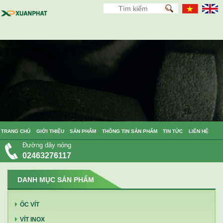
TRANG CHỦ
GIỚI THIỆU
SẢN PHẨM
THÔNG TIN SẢN PHẨM
TIN TỨC
LIÊN HỆ
Đường dây nóng
02463276117
DANH MỤC SẢN PHẨM
ỐC VÍT
VÍT INOX