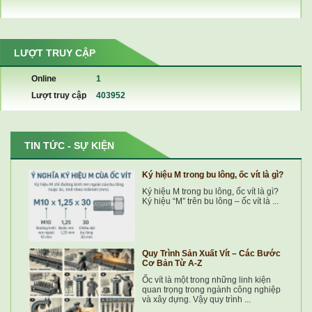
LƯỢT TRUY CẬP
Online
1
Lượt truy cập
403952
TIN TỨC - SỰ KIỆN
Ký hiệu M trong bu lông, ốc vít là gì?
Ký hiệu M trong bu lông, ốc vít là gì?
Ký hiệu “M” trên bu lông – ốc vít là ...
Quy Trình Sản Xuất Vít – Các Bước
Cơ Bản Từ A-Z
Ốc vít là một trong những linh kiện
quan trọng trong ngành công nghiệp
và xây dựng. Vậy quy trình ...