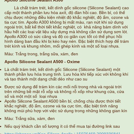
Apollo Silicone Sealant A300
Là chất trám trét, kết dính gốc silicone (Silicone Sealant) cao
cấp một thành phần lưu hóa axít, độ đàn hồi cao. Bền bỉ, có thể
chịu được những điều kiện nhiệt độ khắc nghiệt, độ ẩm, ozone và
tia cực tím. Apollo A300 không bị mất màu, rạn nứt khi sử dụng
ngoài trời, bất kể thời tiết khắc nghiệt, có
khả năng bám dính với
hầu hết các loại vật liệu xây dựng mà không cần sử dụng sơn lót.
Apollo A300 có sức căng và độ co giãn cực tốt có thể phục hồi
hình dáng ban đầu khi bị kéo hay nén. Đặc biệt thích hợp để trám
trét kính và khung nhôm, mối ghép kính và một số loại nhựa.
Màu: Trắng trong, trắng sữa, xám, đen
Apollo Silicone Sealant A500 - Oxime
Là chất trám trét, kết dính gốc Silicone (Silicone Sealant) một
thành phần lưu hóa trung tính. Lưu hóa khi tiếp xúc với không khí
và tạo thành một dạng chất dẻo như cao su
Được sử dụng để trám kín các mối nối trong nhà và ngoài trời
trên những bề mặt rỗ xốp và không rỗ xốp như khung cửa, cửa
sổ và một một số loại nhựa
​Apollo Silicone Sealant A500 bền bỉ, chống chịu được thời tiết
khắc nghiệt, độ ẩm, ozone và tia cực tím, đặc biệt tính năng
không mùi phù hợp với việc sử dụng trong những không gian kín
Màu:
Trắng sữa, xám, đen
Nếu quý khách cần số lượng ít có thể mua tại đường link sau